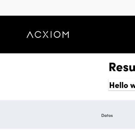
skip
to
main
content
Resu
Hello 
Datos